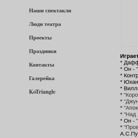
Наши спектакли
Люди театра
Проекты
Праздники
Играет
* Даф
Контакты
* Он -
* Конт
Галерейка
* Юхан
* Вилл
KoTriangle
*
"Коро
*
"Джу
*
"Апок
*
"Над
* Он -
*
"Про
А.С.П