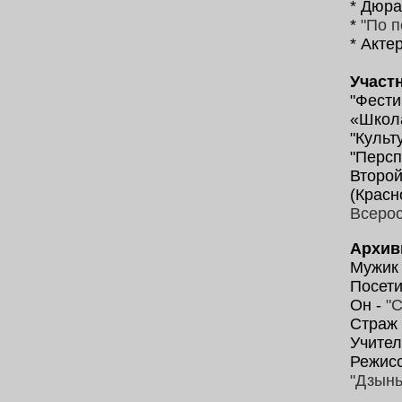
* Дюра
*
"По п
* Акте
Участ
"Фести
«Школа
"Культ
"Персп
Второй
(Красно
Всерос
Архив
Mужик
Посети
Он -
"С
Страж
Учител
Режис
"Дзын