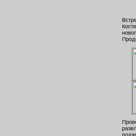
Встре
Кост
новог
Продо
Прове
разв
пода