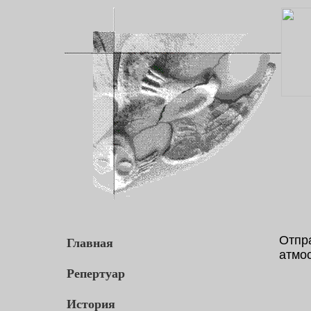
Главная
Отпр
атмо
Репертуар
История