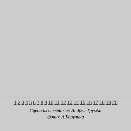
1
2
3
4
5
6
7
8
9
10
11
12
13
14
15
16
17
18
19
20
Сцена
из спектакля:
Андрей Трумба
фото:
А.Бирулина