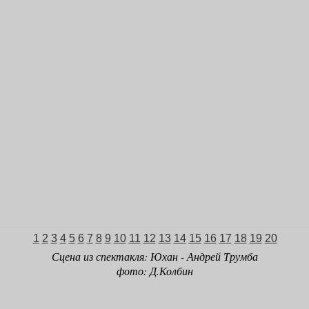
1
2
3
4
5
6
7
8
9
10
11
12
13
14
15
16
17
18
19
20
Сцена из спектакля: Юхан - Андрей Трумба
фото: Д.Колбин