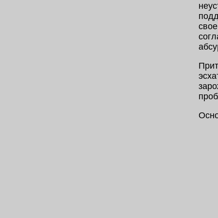
неус
подд
свое
согл
абсу
Прит
эсха
заро
проб
Осно