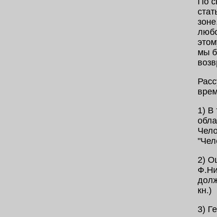
По с
стат
зоне
любо
этом
мы б
возв
Расс
врем
1) В
обла
Чело
"Чел
2) О
Ф.Ни
долж
кн.)
3) Г