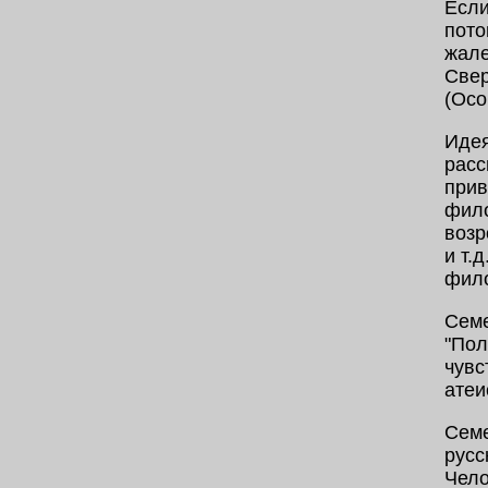
Если
пото
жале
Свер
(Осо
Идея
расс
прив
фило
возр
и т.
фило
Семе
"Пол
чувс
атеи
Семе
русс
Чело