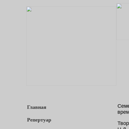
Главная
Семе
врем
Репертуар
Твор