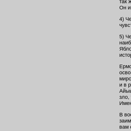
так 
Он и
4) Ч
чувс
5) Ч
наиб
Ябло
исто
Ермо
осво
миро
и в 
Айыы
зло,
Имен
В во
заим
вам 