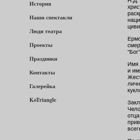
Н.Д.
История
хрис
раск
Наши спектакли
наци
циви
Люди театра
Ермо
Проекты
смер
"Бог
Праздники
Имя 
и им
Контакты
Жест
личн
Галерейка
кукл
KoTriangle
Закл
Чело
отца
прив
всег